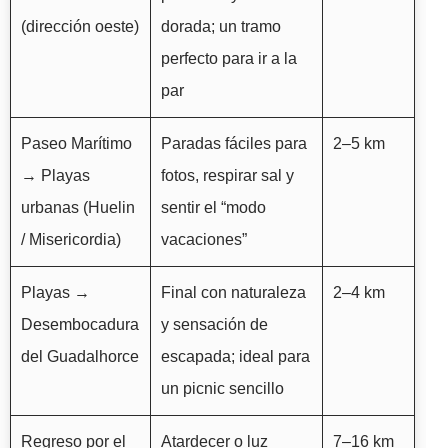
(dirección oeste)
dorada; un tramo
perfecto para ir a la
par
Paseo Marítimo
Paradas fáciles para
2–5 km
→ Playas
fotos, respirar sal y
urbanas (Huelin
sentir el “modo
/ Misericordia)
vacaciones”
Playas →
Final con naturaleza
2–4 km
Desembocadura
y sensación de
del Guadalhorce
escapada; ideal para
un picnic sencillo
Regreso por el
Atardecer o luz
7–16 km