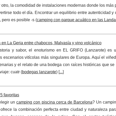
or otro, la comodidad de instalaciones modernas donde los más
rtirse todo el día. Encontrar un equilibrio entre autenticidad y 
, pero es posible -s (
camping con parque acuático en las Landa
en La Geria entre chabocos, Malvasía y vino volcánico
istoria y sabor, el enoturismo en EL GRIFO (Lanzarote) es 
os escenarios vitícolas más singulares de Europa. Aquí el viñe
ntenarias y el relato de una bodega con raíces históricas que s
iaje: cuatr (
bodegas lanzarote
) [
...
]
5 favoritas
elegir un
camping con piscina cerca de Barcelona
? Un campin
ofrece la combinación perfecta entre ciudad y naturaleza para