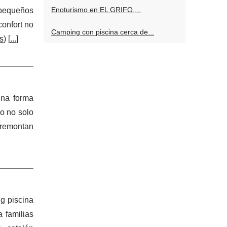
Enoturismo en EL GRIFO,...
 pequeños
confort no
Camping con piscina cerca de...
s
) [
...
]
una forma
do no solo
e remontan
g piscina
 familias